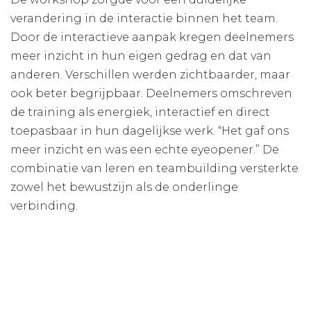
verandering in de interactie binnen het team.
Door de interactieve aanpak kregen deelnemers
meer inzicht in hun eigen gedrag en dat van
anderen. Verschillen werden zichtbaarder, maar
ook beter begrijpbaar. Deelnemers omschreven
de training als energiek, interactief en direct
toepasbaar in hun dagelijkse werk. “Het gaf ons
meer inzicht en was een echte eyeopener.” De
combinatie van leren en teambuilding versterkte
zowel het bewustzijn als de onderlinge
verbinding.
Vooruitblik
De ervaring onderstreept een belangrijk inzicht:
wanneer teams actief verschillen verkennen,
wordt samenwerking sterker. Door ruimte te